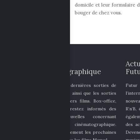
domicile et leur formulaire d
bouger de chez vous.
Actualité
Actu
cinématographique
Futu
Découvrez les dernières sorties de
Futur
films au cinéma ainsi que les sorties
l’inte
DVD des derniers films. Box-office,
nouvea
actu people… restez informés des
R’n’B,
dernières nouvelles concernant
égalem
l’univers cinématographique.
des ac
Découvrez également les prochaines
Deven