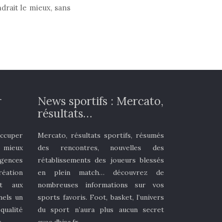
drait le mieux, sans
r
News sportifs : Mercato,
résultats…
occuper
Mercato, résultats sportifs, résumés
t mieux
des rencontres, nouvelles des
gences
rétablissements des joueurs blessés
réation
en plein match… découvrez de
it aux
nombreuses informations sur vos
nels un
sports favoris. Foot, basket, l’univers
ualité
du sport n’aura plus aucun secret