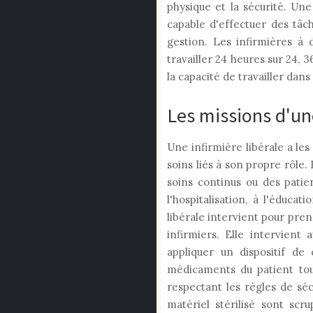
physique et la sécurité. Une
capable d'effectuer des tâch
gestion. Les infirmières à 
travailler 24 heures sur 24, 3
la capacité de travailler dans 
Les missions d'une
Une infirmière libérale a les
soins liés à son propre rôle
soins continus ou des patien
l'hospitalisation, à l'éducat
libérale intervient pour pre
infirmiers. Elle intervient 
appliquer un dispositif de 
médicaments du patient tout
respectant les règles de sécu
matériel stérilisé sont sc