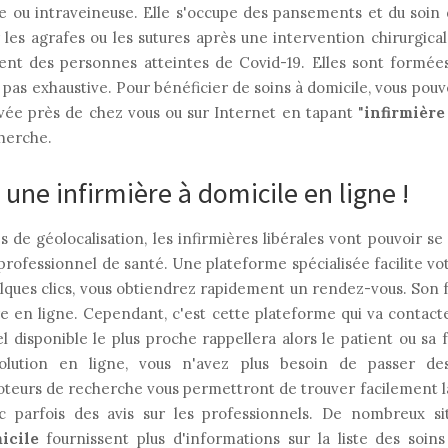
e ou intraveineuse. Elle s'occupe des pansements et du soin 
 les agrafes ou les sutures après une intervention chirurgical
upent des personnes atteintes de Covid-19. Elles sont formée
t pas exhaustive. Pour bénéficier de soins à domicile, vous po
vée près de chez vous ou sur Internet en tapant "
infirmière
cherche.
ne infirmière à domicile en ligne !
 de géolocalisation, les infirmières libérales vont pouvoir se
 professionnel de santé. Une plateforme spécialisée facilite v
uelques clics, vous obtiendrez rapidement un rendez-vous. Son
re en ligne. Cependant, c'est cette plateforme qui va contacte
l disponible le plus proche rappellera alors le patient ou sa f
solution en ligne, vous n'avez plus besoin de passer des
moteurs de recherche vous permettront de trouver facilement l
vec parfois des avis sur les professionnels. De nombreux s
icile
fournissent plus d'informations sur la liste des soins