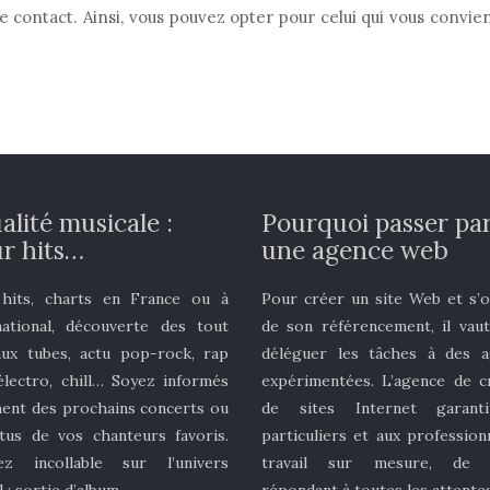
e contact. Ainsi, vous pouvez opter pour celui qui vous convien
alité musicale :
Pourquoi passer pa
r hits…
une agence web
 hits, charts en France ou à
Pour créer un site Web et s’
rnational, découverte des tout
de son référencement, il vau
ux tubes, actu pop-rock, rap
déléguer les tâches à des a
 électro, chill… Soyez informés
expérimentées. L’agence de c
ent des prochains concerts ou
de sites Internet garant
tus de vos chanteurs favoris.
particuliers et aux profession
ez incollable sur l’univers
travail sur mesure, de q