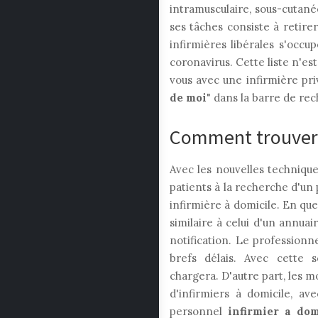
intramusculaire, sous-cutané
ses tâches consiste à retirer
infirmières libérales s'occ
coronavirus. Cette liste n'es
vous avec une infirmière pri
de moi
" dans la barre de re
Comment trouver u
Avec les nouvelles techniques
patients à la recherche d'un
infirmière à domicile. En q
similaire à celui d'un annuai
notification. Le professionne
brefs délais. Avec cette 
chargera. D'autre part, les 
d'infirmiers à domicile, a
personnel
infirmier a dom