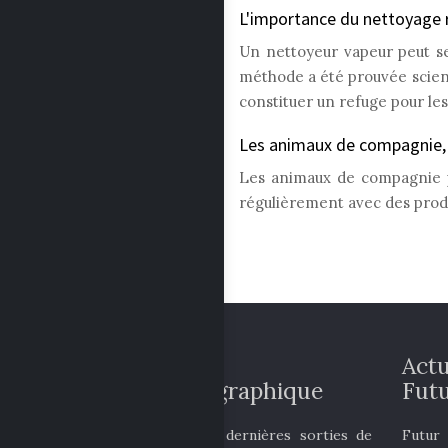
L'importance du nettoyage r
Un nettoyeur vapeur peut se 
méthode a été prouvée scienti
constituer un refuge pour les
Les animaux de compagnie, v
Les animaux de compagnie pe
régulièrement avec des produ
Actualité
Actu
cinématographique
Futu
Découvrez les dernières sorties de
Futur