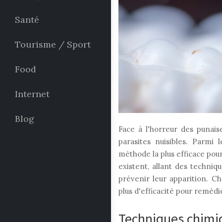
Santé
Tourisme / Sport
Food
Internet
Blog
Face à l'horreur des punais
parasites nuisibles. Parmi
méthode la plus efficace pou
existent, allant des techniq
prévenir leur apparition. Ch
plus d'efficacité pour reméd
Techniques chimiq