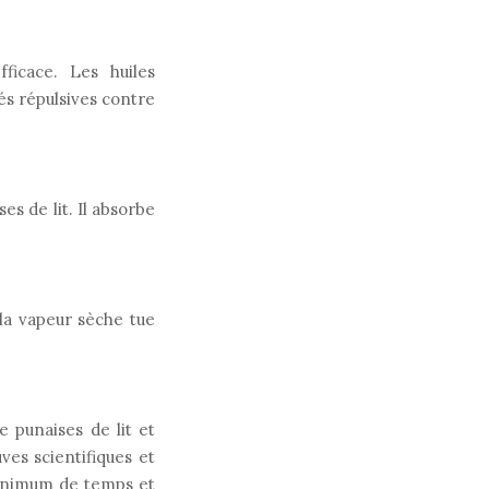
fficace. Les huiles
tés répulsives contre
s de lit. Il absorbe
 la vapeur sèche tue
e punaises de lit et
es scientifiques et
 minimum de temps et