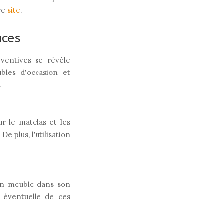
 ce
site
.
uces
ventives se révèle
ubles d'occasion et
.
ur le matelas et les
e plus, l'utilisation
.
 un meuble dans son
 éventuelle de ces