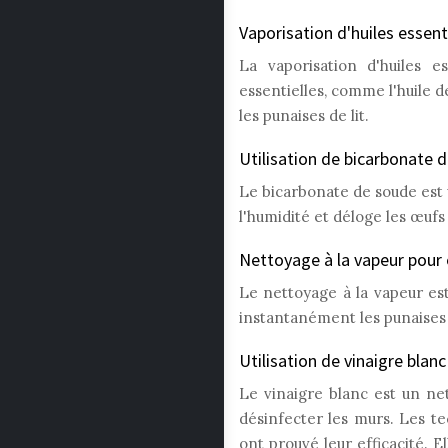
Vaporisation d'huiles essent
La vaporisation d'huiles e
essentielles, comme l'huile d
les punaises de lit.
Utilisation de bicarbonate 
Le bicarbonate de soude est u
l'humidité et déloge les œufs
Nettoyage à la vapeur pour 
Le nettoyage à la vapeur est
instantanément les punaises d
Utilisation de vinaigre blan
Le vinaigre blanc est un net
désinfecter les murs. Les t
ont prouvé leur efficacité. 