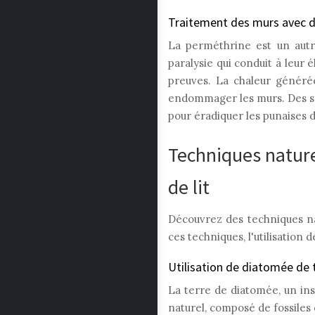
Traitement des murs avec d
La perméthrine est un autre
paralysie qui conduit à leur 
preuves. La chaleur générée
endommager les murs. Des sol
pour éradiquer les punaises de
Techniques nature
de lit
Découvrez des techniques nat
ces techniques, l'utilisation 
Utilisation de diatomée de t
La terre de diatomée, un inse
naturel, composé de fossiles