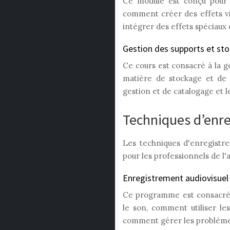
Ce module est conçu pour l
comment créer des effets v
intégrer des effets spéciaux 
Gestion des supports et st
Ce cours est consacré à la 
matière de stockage et de d
gestion et de catalogage et l
Techniques d’enr
Les techniques d'enregist
pour les professionnels de l'
Enregistrement audiovisuel
Ce programme est consacré 
le son, comment utiliser l
comment gérer les problèmes 