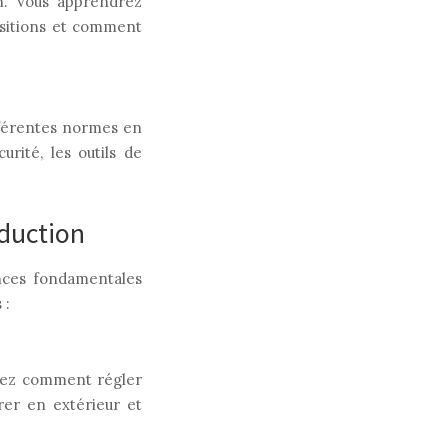
on. Vous apprendrez
ositions et comment
fférentes normes en
rité, les outils de
duction
nces fondamentales
 :
rez comment régler
rer en extérieur et