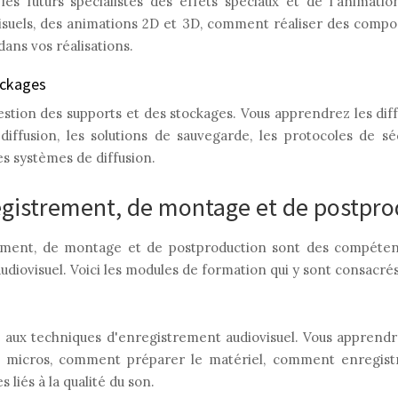
es futurs spécialistes des effets spéciaux et de l'animati
isuels, des animations 2D et 3D, comment réaliser des comp
dans vos réalisations.
ockages
gestion des supports et des stockages. Vous apprendrez les di
iffusion, les solutions de sauvegarde, les protocoles de sécu
es systèmes de diffusion.
egistrement, de montage et de postpro
rement, de montage et de postproduction sont des compéte
audiovisuel. Voici les modules de formation qui y sont consacrés
aux techniques d'enregistrement audiovisuel. Vous apprend
es micros, comment préparer le matériel, comment enregist
liés à la qualité du son.