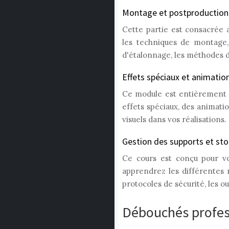
Montage et postproduction 
Cette partie est consacrée 
les techniques de montage,
d'étalonnage, les méthodes d'
Effets spéciaux et animatio
Ce module est entièrement 
effets spéciaux, des animat
visuels dans vos réalisations.
Gestion des supports et st
Ce cours est conçu pour vo
apprendrez les différentes 
protocoles de sécurité, les ou
Débouchés profess