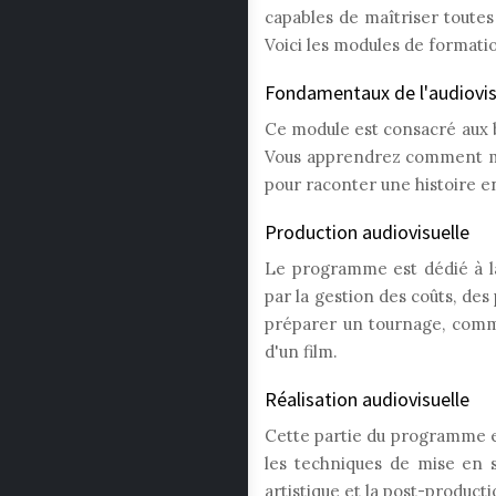
capables de maîtriser toutes 
Voici les modules de formatio
Fondamentaux de l'audiovis
Ce module est consacré aux bas
Vous apprendrez comment maît
pour raconter une histoire e
Production audiovisuelle
Le programme est dédié à la
par la gestion des coûts, d
préparer un tournage, comme
d'un film.
Réalisation audiovisuelle
Cette partie du programme es
les techniques de mise en s
artistique et la post-producti