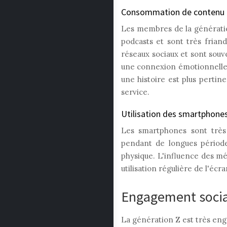
Consommation de contenu e
Les membres de la générati
podcasts et sont très friand
réseaux sociaux et sont souve
une connexion émotionnelle e
une histoire est plus perti
service.
Utilisation des smartphones
Les smartphones sont très
pendant de longues période
physique. L'influence des méd
utilisation régulière de l'écr
Engagement socia
La génération Z est très eng