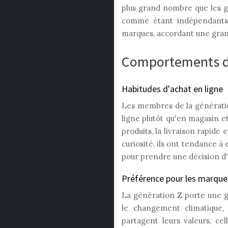
plus grand nombre que les 
comme étant indépendants, 
marques, accordant une grand
Comportements d'
Habitudes d'achat en ligne
Les membres de la génération
ligne plutôt qu'en magasin et
produits, la livraison rapide 
curiosité, ils ont tendance à
pour prendre une décision d'
Préférence pour les marque
La génération Z porte une g
le changement climatique, 
partagent leurs valeurs, ce