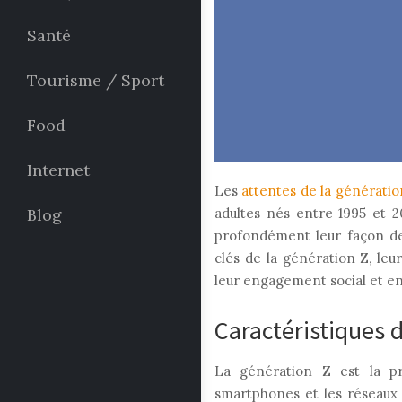
Santé
Tourisme / Sport
Food
Internet
Les
attentes de la générati
Blog
adultes nés entre 1995 et 2
profondément leur façon de 
clés de la génération Z, leu
leur engagement social et en
Caractéristiques d
La génération Z est la pr
smartphones et les réseaux so