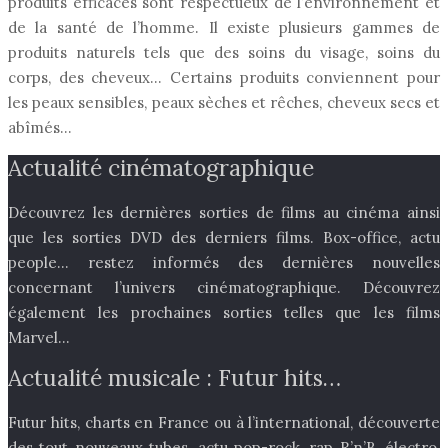
produits efficaces sont respectueux de l’environnement et
de la santé de l’homme. Il existe plusieurs gammes de
produits naturels tels que des soins du visage, soins du
corps, des cheveux… Certains produits conviennent pour
les peaux sensibles, peaux sèches et rêches, cheveux secs et
abîmés…
Actualité cinématographique
Découvrez les dernières sorties de films au cinéma ainsi
que les sorties DVD des derniers films. Box-office, actu
people… restez informés des dernières nouvelles
concernant l’univers cinématographique. Découvrez
également les prochaines sorties telles que les films
Marvel…
Actualité musicale : Futur hits…
Futur hits, charts en France ou à l’international, découverte
des tout nouveaux tubes, actu pop-rock, rap R’n’B, électro,