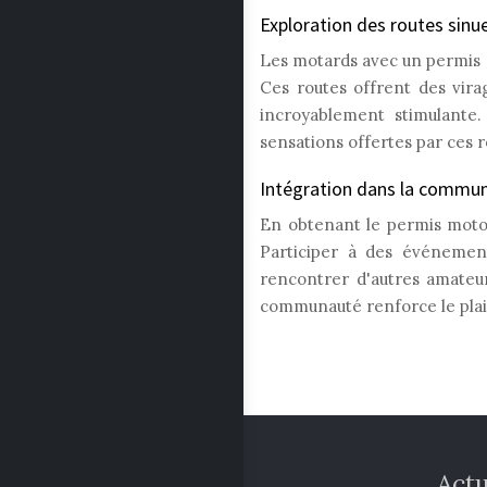
Exploration des routes sinu
Les motards avec un permis 
Ces routes offrent des vir
incroyablement stimulante
sensations offertes par ces r
Intégration dans la commu
En obtenant le permis moto
Participer à des événeme
rencontrer d'autres amateu
communauté renforce le plais
Actualité
Actu