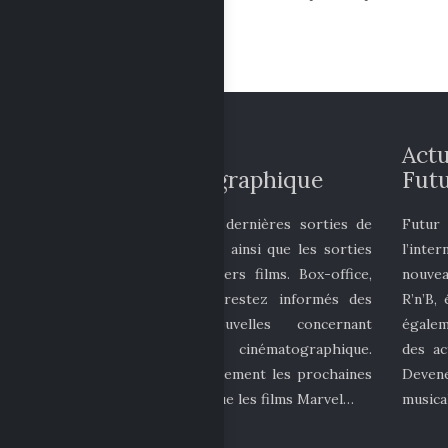
Actualité
Actu
cinématographique
Futu
Découvrez les dernières sorties de
Futur
films au cinéma ainsi que les sorties
l’inte
DVD des derniers films. Box-office,
nouvea
actu people… restez informés des
R’n’B,
dernières nouvelles concernant
égalem
l’univers cinématographique.
des ac
Découvrez également les prochaines
Deven
sorties telles que les films Marvel…
musica