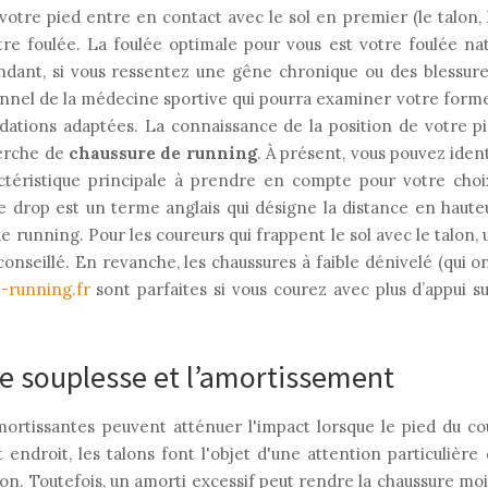
otre pied entre en contact avec le sol en premier (le talon, l
tre foulée. La foulée optimale pour vous est votre foulée nat
dant, si vous ressentez une gêne chronique ou des blessure
nnel de la médecine sportive qui pourra examiner votre forme
ations adaptées. La connaissance de la position de votre pi
herche de
chaussure de running
. À présent, vous pouvez iden
actéristique principale à prendre en compte pour votre cho
e drop est un terme anglais qui désigne la distance en hauteu
e running. Pour les coureurs qui frappent le sol avec le talon,
conseillé. En revanche, les chaussures à faible dénivelé (qui o
-running.fr
sont parfaites si vous courez avec plus d’appui su
 de souplesse et l’amortissement
ortissantes peuvent atténuer l'impact lorsque le pied du cou
 endroit, les talons font l'objet d'une attention particulière
lon. Toutefois, un amorti excessif peut rendre la chaussure mo