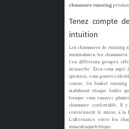
chaussure running
pendant 
Tenez compte de 
intuition
Les chaussures de running s
minimalistes, les chaussures
Ces différents groupes offr
démarche. Êtes-vous sujet à
question, vous pourrez identi
course. Un basket running 
stabilisant chaque foulée qu
lorsque vous essayez plusi
chaussure confortable. Il 
conviennent le mieux à la 
L'alternance entre les cha
musculosquelettique.