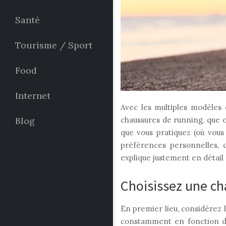
Santé
Tourisme / Sport
Food
Internet
Avec les multiples modèles 
Blog
chaussures de running, que ce 
que vous pratiquez (où vous
préférences personnelles, 
explique justement en détail
Choisissez une ch
En premier lieu, considérez l
constamment en fonction de 