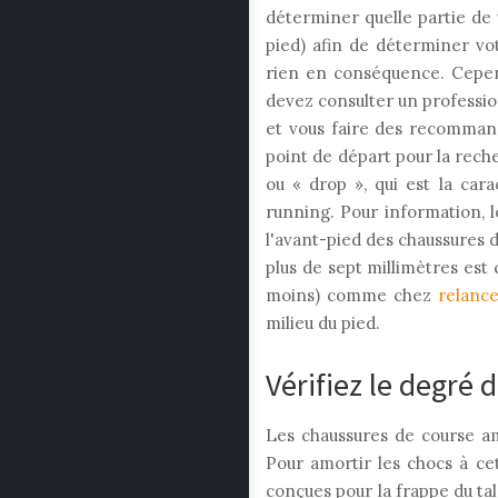
déterminer quelle partie de v
pied) afin de déterminer vo
rien en conséquence. Cepen
devez consulter un professio
et vous faire des recommand
point de départ pour la rec
ou « drop », qui est la car
running. Pour information, l
l'avant-pied des chaussures d
plus de sept millimètres est 
moins) comme chez
relance
milieu du pied.
Vérifiez le degré
Les chaussures de course am
Pour amortir les chocs à cet
conçues pour la frappe du ta