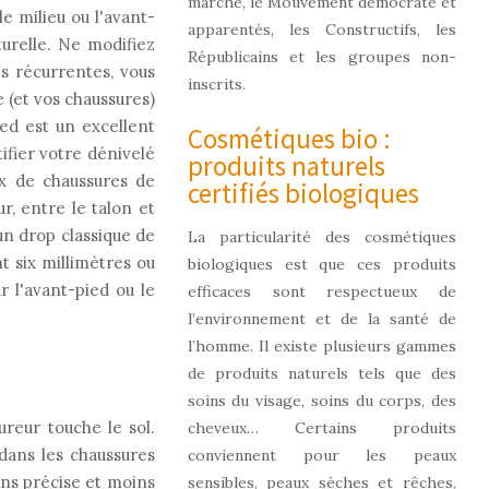
marche, le Mouvement démocrate et
e milieu ou l'avant-
apparentés, les Constructifs, les
urelle. Ne modifiez
Républicains et les groupes non-
s récurrentes, vous
inscrits.
 (et vos chaussures)
ed est un excellent
Cosmétiques bio :
tifier votre dénivelé
produits naturels
ix de chaussures de
certifiés biologiques
r, entre le talon et
 un drop classique de
La particularité des cosmétiques
nt six millimètres ou
biologiques est que ces produits
r l'avant-pied ou le
efficaces sont respectueux de
l’environnement et de la santé de
l’homme. Il existe plusieurs gammes
de produits naturels tels que des
soins du visage, soins du corps, des
reur touche le sol.
cheveux… Certains produits
 dans les chaussures
conviennent pour les peaux
ins précise et moins
sensibles, peaux sèches et rêches,