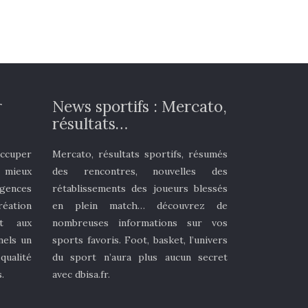
r
News sportifs : Mercato,
résultats…
occuper
Mercato, résultats sportifs, résumés
t mieux
des rencontres, nouvelles des
gences
rétablissements des joueurs blessés
réation
en plein match… découvrez de
it aux
nombreuses informations sur vos
nels un
sports favoris. Foot, basket, l’univers
ualité
du sport n’aura plus aucun secret
.
avec dbisa.fr.