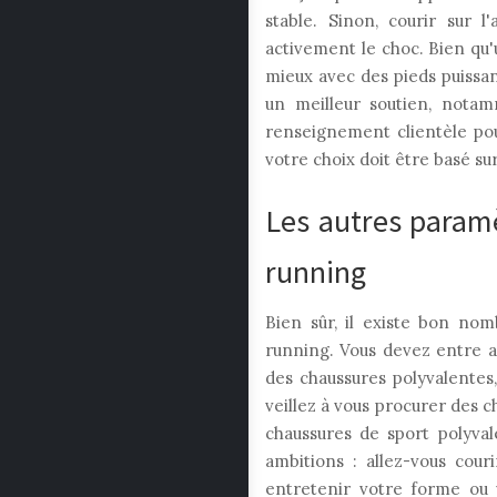
stable. Sinon, courir sur 
activement le choc. Bien qu
mieux avec des pieds puissan
un meilleur soutien, notam
renseignement clientèle pou
votre choix doit être basé su
Les autres paramè
running
Bien sûr, il existe bon no
running. Vous devez entre a
des chaussures polyvalentes,
veillez à vous procurer des c
chaussures de sport polyval
ambitions : allez-vous cour
entretenir votre forme ou 