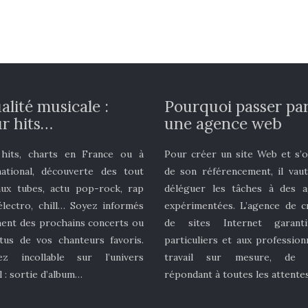
alité musicale :
Pourquoi passer pa
r hits…
une agence web
 hits, charts en France ou à
Pour créer un site Web et s’
rnational, découverte des tout
de son référencement, il vau
ux tubes, actu pop-rock, rap
déléguer les tâches à des a
 électro, chill… Soyez informés
expérimentées. L’agence de c
ent des prochains concerts ou
de sites Internet garant
tus de vos chanteurs favoris.
particuliers et aux profession
ez incollable sur l’univers
travail sur mesure, de q
l : sortie d’album…
répondant à toutes les attentes