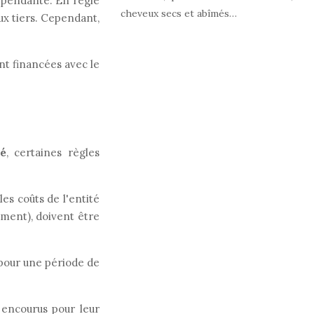
ndépendante. En règle
cheveux secs et abîmés…
ux tiers. Cependant,
nt financées avec le
té
, certaines règles
s coûts de l'entité
ement), doivent être
 pour une période de
encourus pour leur