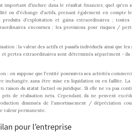
est important d'inclure dans le résultat financier, quel qu'en 
tilité ou d'échange d'actifs, prenant également en compte l
 produits d'exploitation et gains extraordinaires ; toutes
traordinaires encourues ; les provisions pour risques / per
n : la valeur des actifs et passifs individuels ainsi que les 
s et pertes extraordinaires sont déterminés séparément - ils
 : on suppose que l'entité poursuivra ses activités commerci
e inchangée, sans être mise en liquidation ou en faillite. La
n raison du statut factuel ou juridique. Si elle ne va pas cont
ux prix de réalisation nets. Cependant, ils ne peuvent excéd
oduction diminués de l'amortissement / dépréciation cour
de valeur permanente.
lan pour l’entreprise