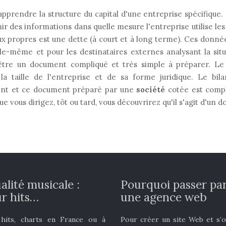
apprendre la structure du capital d'une entreprise spécifique.
 des informations dans quelle mesure l'entreprise utilise les
ux propres est une dette (à court et à long terme). Ces donné
elle-même et pour les destinataires externes analysant la sit
 être un document compliqué et très simple à préparer. Le 
a taille de l'entreprise et de sa forme juridique. Le bil
érent et ce document préparé par une
société
cotée est compl
que vous dirigez, tôt ou tard, vous découvrirez qu'il s'agit d'un
alité musicale :
Pourquoi passer pa
r hits…
une agence web
 hits, charts en France ou à
Pour créer un site Web et s’