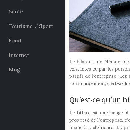
Santé
Tourisme / Sport
Food
Internet
Le bilan est un élément de l
Blog
existantes et par les perso
passifs de l'entreprise. Les 
son financement, c'est-à-dire
Qu’est-ce qu’un bi
Le
bilan
est une image de l
propriété de l'entreprise, c'
financière ultérieure. Le p