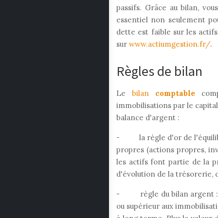
passifs. Grâce au bilan, vo
essentiel non seulement pour
dette est faible sur les actif
sur
www.actiumgestion.fr/
.
Règles de bilan
Le
bilan
comptable
compr
immobilisations par le capital
balance d'argent :
- la règle d'or de l'équilibr
propres (actions propres, inv
les actifs font partie de la
d'évolution de la trésorerie,
- règle du bilan argent : sel
ou supérieur aux immobilisati