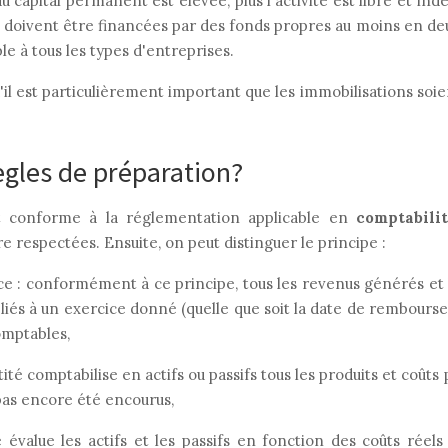
du capital permanent est élevée, plus l'activité est libre et i
s doivent être financées par des fonds propres au moins en de
le à tous les types d'entreprises.
il est particulièrement important que les immobilisations soie
ègles de préparation?
oit conforme à la réglementation applicable en
comptabili
 respectées. Ensuite, on peut distinguer le principe :
 conformément à ce principe, tous les revenus générés et le
 liés à un exercice donné (quelle que soit la date de rembours
omptables,
é comptabilise en actifs ou passifs tous les produits et coûts
pas encore été encourus,
ue les actifs et les passifs en fonction des coûts réels 