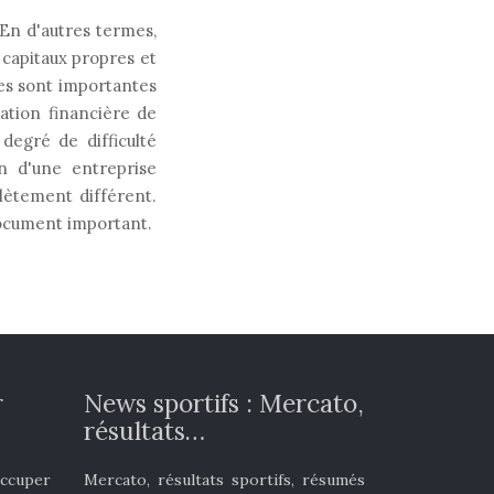
 En d'autres termes,
 capitaux propres et
es sont importantes
uation financière de
degré de difficulté
an d'une entreprise
ètement différent.
 document important.
r
News sportifs : Mercato,
résultats…
occuper
Mercato, résultats sportifs, résumés