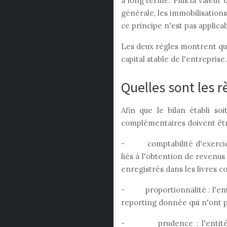
à long terme. Plus la valeur 
générale, les immobilisation
ce principe n'est pas applicab
Les deux règles montrent qu'
capital stable de l'entreprise.
Quelles sont les r
Afin que le bilan établi s
complémentaires doivent être
- comptabilité d'exercice :
liés à l'obtention de revenus
enregistrés dans les livres c
- proportionnalité : l'entit
reporting donnée qui n'ont 
- prudence : l'entité éval