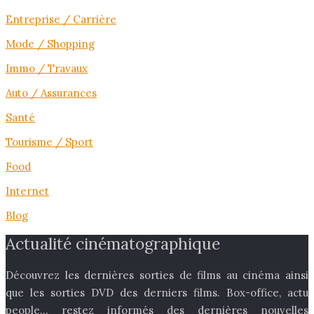
Entreprise / Carrière
Mode / Shopping
Immo / Travaux
Auto / Assurances
Santé
Tourisme / Sport
Food
Internet
Blog
Actualité cinématographique
Découvrez les dernières sorties de films au cinéma ainsi
que les sorties DVD des derniers films. Box-office, actu
people… restez informés des dernières nouvelles